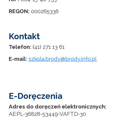
REGON:
000265336
Kontakt
Telefon:
(
41) 271 13 61
E-mail:
szkola.brody@brody.info.pl
E-Doręczenia
Adres do doręczeń elektronicznych:
AE:PL-36828-53449-VAFTD-30